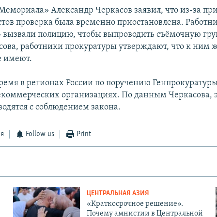
«Мемориала» Александр Черкасов заявил, что из-за пр
тов проверка была временно приостановлена. Работн
вызвали полицию, чтобы выпроводить съёмочную груп
сова, работники прокуратуры утверждают, что к ним
е имеют.
время в регионах России по поручению Генпрокуратуры
екоммерческих организациях. По данным Черкасова, 
водятся с соблюдением закона.
ся
Follow us
Print
ЦЕНТРАЛЬНАЯ АЗИЯ
«Краткосрочное решение».
Почему амнистии в Центральной