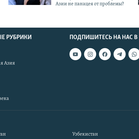
Азии не панацея от проблемы?
Е РУБРИКИ
ПОДПИШИТЕСЬ НА НАС В
я Азия
века
тан
Узбекистан