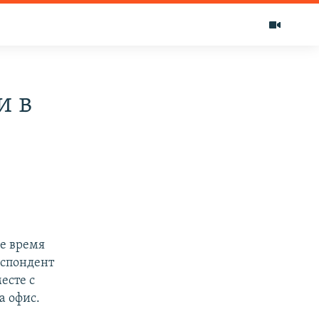
и в
е время
еспондент
есте с
а офис.