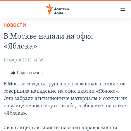
Доступность
ссылок
Вернуться
НОВОСТИ
к
ЦЕНТРАЛЬНАЯ АЗИЯ
В Москве напали на офис
основному
НОВОСТИ
КАЗАХСТАН
содержанию
«Яблока»
ВОЙНА В УКРАИНЕ
Вернутся
КЫРГЫЗСТАН
к
18 марта 2013, 14:38
НА ДРУГИХ ЯЗЫКАХ
УЗБЕКИСТАН
главной
Поделиться
ТАДЖИКИСТАН
ҚАЗАҚША
навигации
ПОДПИШИТЕСЬ НА НАС В СОЦСЕТЯХ
Вернутся
В Москве сегодня группа православных активистов
КЫРГЫЗЧА
к
совершила нападение на офис партии «Яблоко».
ЎЗБЕКЧА
поиску
Они забрали агитационные материалы и сожгли их
ТОҶИКӢ
Все сайты РСЕ/РС
на улице неподалёку от штаба, сообщается на сайте
«Яблока».
TÜRKMENÇE
Свою акцию активисты назвали «православной