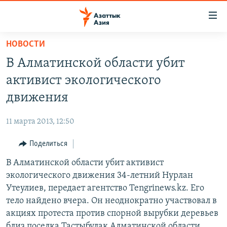
Доступность
ссылок
Вернуться
НОВОСТИ
к
ЦЕНТРАЛЬНАЯ АЗИЯ
В Алматинской области убит
основному
НОВОСТИ
КАЗАХСТАН
содержанию
активист экологического
ВОЙНА В УКРАИНЕ
Вернутся
КЫРГЫЗСТАН
движения
к
НА ДРУГИХ ЯЗЫКАХ
УЗБЕКИСТАН
главной
11 марта 2013, 12:50
ТАДЖИКИСТАН
ҚАЗАҚША
навигации
ПОДПИШИТЕСЬ НА НАС В СОЦСЕТЯХ
Вернутся
Поделиться
КЫРГЫЗЧА
к
В Алматинской области убит активист
ЎЗБЕКЧА
поиску
экологического движения 34-летний Нурлан
ТОҶИКӢ
Все сайты РСЕ/РС
Утеулиев, передает агентство Tengrinews.kz. Его
тело найдено вчера. Он неоднократно участвовал в
TÜRKMENÇE
акциях протеста против спорной вырубки деревьев
близ поселка Тастыбулак Алматинской области.