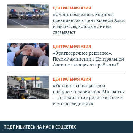
ЦЕНТРАЛЬНАЯ АЗИЯ
«Очень помпезно». Кортежи
президентов в Центральной Азии
и эксцессы, которые с ними
связывают
ЦЕНТРАЛЬНАЯ АЗИЯ
«Краткосрочное решение».
Почему амнистии в Центральной
Азии не панацея от проблемы?
ЦЕНТРАЛЬНАЯ АЗИЯ
«Украина защищается и
поступает правильно». Мигранты
— о топливном кризисе в России
и его последствиях
ПОДПИШИТЕСЬ НА НАС В СОЦСЕТЯХ