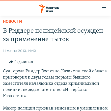
Доступность
ссылок
Вернуться
НОВОСТИ
к
ЦЕНТРАЛЬНАЯ АЗИЯ
В Риддере полицейский осуждён
основному
НОВОСТИ
КАЗАХСТАН
содержанию
за применение пыток
ВОЙНА В УКРАИНЕ
Вернутся
КЫРГЫЗСТАН
к
11 марта 2013, 14:42
НА ДРУГИХ ЯЗЫКАХ
УЗБЕКИСТАН
главной
Поделиться
ТАДЖИКИСТАН
ҚАЗАҚША
навигации
ПОДПИШИТЕСЬ НА НАС В СОЦСЕТЯХ
Вернутся
Суд города Риддер Восточно-Казахстанской области
КЫРГЫЗЧА
к
приговорил к двум годам тюрьмы бывшего
ЎЗБЕКЧА
поиску
заместителя начальника отдела криминальной
ТОҶИКӢ
Все сайты РСЕ/РС
полиции, передает агентство «Интерфакс-
Казахстан».
TÜRKMENÇE
Майор полиции признан виновным в умышленном