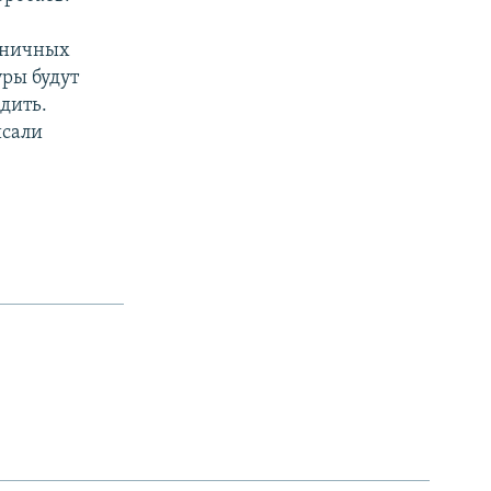
аничных
уры будут
едить.
исали