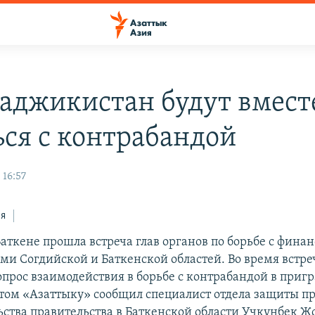
Таджикистан будут вмест
ься с контрабандой
 16:57
ся
Баткене прошла встреча глав органов по борьбе с фин
ми Согдийской и Баткенской областей. Во время встре
опрос взаимодействия в борьбе с контрабандой в при
этом «Азаттыку» сообщил специалист отдела защиты п
ьства правительства в Баткенской области Учкунбек Ж