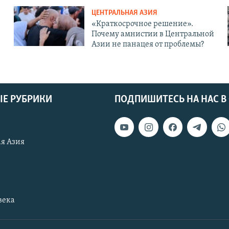
ЦЕНТРАЛЬНАЯ АЗИЯ
«Краткосрочное решение».
Почему амнистии в Центральной
Азии не панацея от проблемы?
Е РУБРИКИ
ПОДПИШИТЕСЬ НА НАС В
я Азия
века