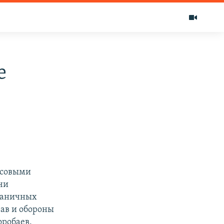
е
ансовыми
чи
граничных
рав и обороны
оробаев.