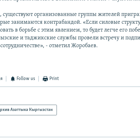
м, существуют организованные группы жителей пригр
орые занимаются контрабандой. «Если силовые структ
вать в борьбе с этим явлением, то будет легче его поб
ызские и таджикские службы провели встречу и подп
 сотрудничестве», - отметил Жоробаев.
ся
Follow us
Print
рхив Азаттыка Кыргызстан