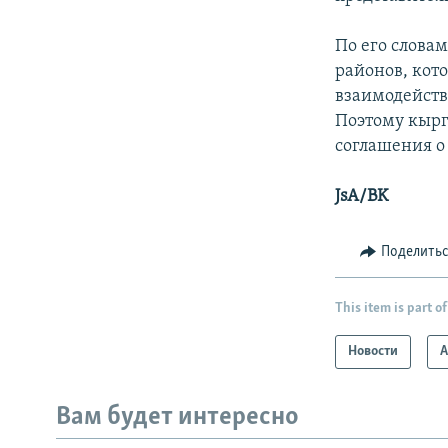
По его слова
районов, кот
взаимодейство
Поэтому кырг
соглашения о
JsA/BK
Поделить
This item is part of
Новости
А
Вам будет интересно