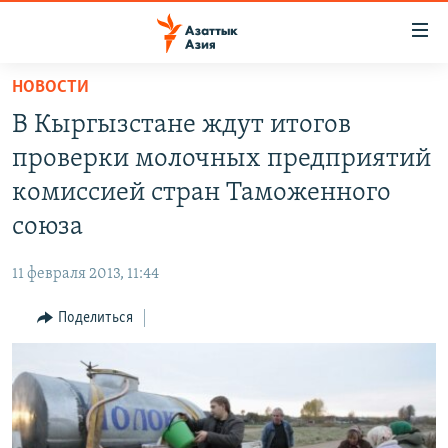
Доступность
ссылок
Вернуться
НОВОСТИ
к
ЦЕНТРАЛЬНАЯ АЗИЯ
В Кыргызстане ждут итогов
основному
НОВОСТИ
КАЗАХСТАН
содержанию
проверки молочных предприятий
ВОЙНА В УКРАИНЕ
Вернутся
КЫРГЫЗСТАН
комиссией стран Таможенного
к
НА ДРУГИХ ЯЗЫКАХ
УЗБЕКИСТАН
союза
главной
ТАДЖИКИСТАН
ҚАЗАҚША
навигации
ПОДПИШИТЕСЬ НА НАС В СОЦСЕТЯХ
11 февраля 2013, 11:44
Вернутся
КЫРГЫЗЧА
к
Поделиться
ЎЗБЕКЧА
поиску
ТОҶИКӢ
Все сайты РСЕ/РС
TÜRKMENÇE