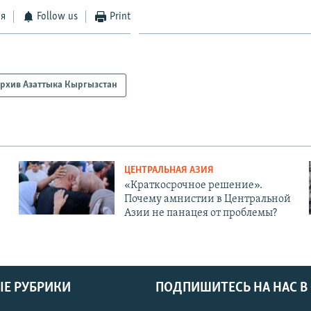
ся
Follow us
Print
рхив Азаттыка Кыргызстан
ЦЕНТРАЛЬНАЯ АЗИЯ
«Краткосрочное решение».
Почему амнистии в Центральной
Азии не панацея от проблемы?
Е РУБРИКИ
ПОДПИШИТЕСЬ НА НАС В