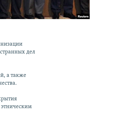
анизации
остранных дел
й, а также
чества.
крытия
и этническим