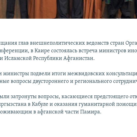
ещания глав внешнеполитических ведомств стран Орг
нференции, в Каире состоялась встреча министров ин
и Исламской Республики Афганистан.
чи министры подвели итоги межвидовских консультаци
ные вопросы двустороннего и регионального сотрудни
были затронуты вопросы, касающиеся предстоящего от
ыргызстана в Кабуле и оказания гуманитарной помощ
роживающим в афганской части Памира.