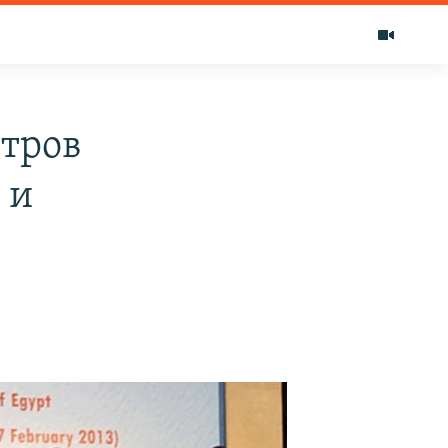
стров
 и