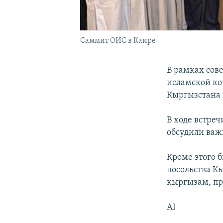
Саммит ОИС в Каире
В рамках сов
исламской ко
Кыргызстана 
В ходе встре
обсудили важ
Кроме этого 
посольства К
кыргызам, п
AI