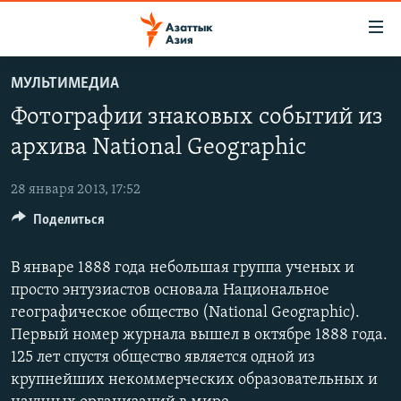
Доступность
ссылок
Вернуться
МУЛЬТИМЕДИА
к
ЦЕНТРАЛЬНАЯ АЗИЯ
Фотографии знаковых событий из
основному
НОВОСТИ
КАЗАХСТАН
содержанию
архива National Geographic
ВОЙНА В УКРАИНЕ
Вернутся
КЫРГЫЗСТАН
к
28 января 2013, 17:52
НА ДРУГИХ ЯЗЫКАХ
УЗБЕКИСТАН
главной
Поделиться
ТАДЖИКИСТАН
ҚАЗАҚША
навигации
ПОДПИШИТЕСЬ НА НАС В СОЦСЕТЯХ
Вернутся
КЫРГЫЗЧА
В январе 1888 года небольшая группа ученых и
к
просто энтузиастов основала Национальное
ЎЗБЕКЧА
поиску
географическое общество (National Geographic).
ТОҶИКӢ
Все сайты РСЕ/РС
Первый номер журнала вышел в октябре 1888 года.
TÜRKMENÇE
125 лет спустя общество является одной из
крупнейших некоммерческих образовательных и