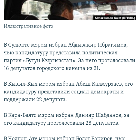
Иллюстративное фото
В Сулюкте мэром избран Абдызакир Ибрагимов,
чью кандидатуру представила политическая
партия «Бутун Кыргызстан». За него проголосовали
16 депутатов городского кенеша из 31.
В Кызыл-Кыя мэром избран Абиш Калмурзаев, его
кандидатуру представили социал-демократы и
поддержали 22 депутата.
В Кара-Балте мэром избран Данияр Шабданов, за
его кандидатуру проголосовали 28 депутатов.
В Чолпон-Ате мэром избран Болот Бакиров, чью