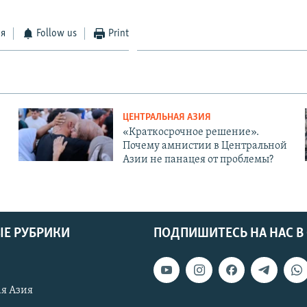
ся
Follow us
Print
ЦЕНТРАЛЬНАЯ АЗИЯ
«Краткосрочное решение».
Почему амнистии в Центральной
Азии не панацея от проблемы?
Е РУБРИКИ
ПОДПИШИТЕСЬ НА НАС В
я Азия