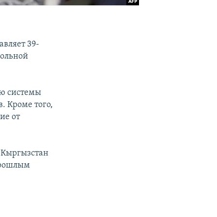
авляет 39-
польной
ию системы
. Кроме того,
ие от
 Кыргызстан
прошлым