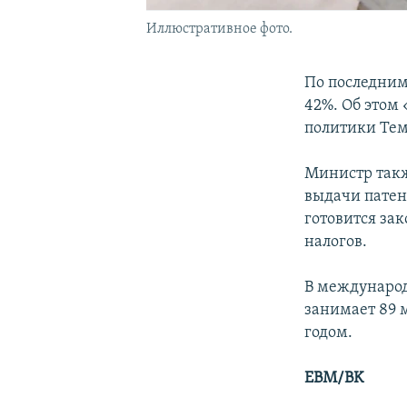
Иллюстративное фото.
По последним
42%. Об этом
политики Тем
Министр такж
выдачи патен
готовится за
налогов.
В международ
занимает 89 
годом.
EBM/BK