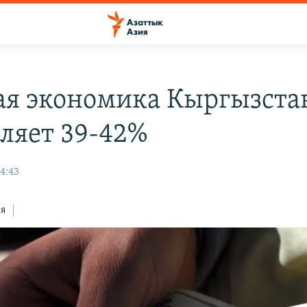
ая экономика Кыргызста
вляет 39-42%
14:43
ся