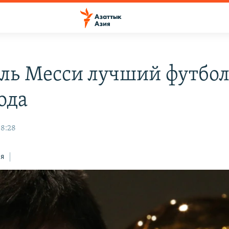
ль Месси лучший футбол
ода
08:28
ся