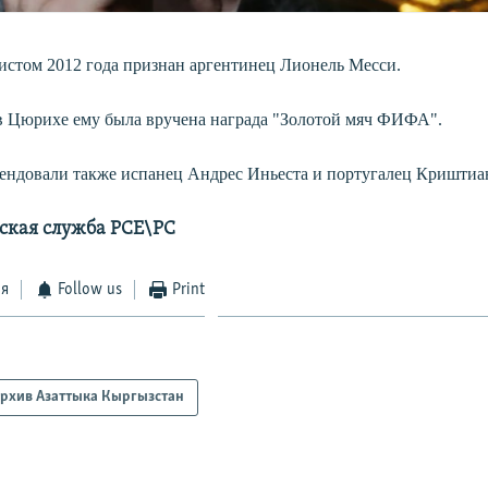
стом 2012 года признан аргентинец Лионель Месси.
в Цюрихе ему была вручена награда "Золотой мяч ФИФА".
тендовали также испанец Андрес Иньеста и португалец Криштиа
ская служба РСЕ\РС
ся
Follow us
Print
рхив Азаттыка Кыргызстан