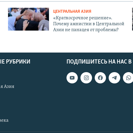
ЦЕНТРАЛЬНАЯ АЗИЯ
«Краткосрочное решение».
Почему амнистии в Центральной
Азии не панацея от проблемы?
Е РУБРИКИ
ПОДПИШИТЕСЬ НА НАС В
я Азия
века