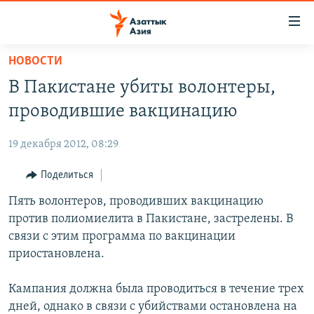
Доступность
ссылок
Вернуться
НОВОСТИ
к
ЦЕНТРАЛЬНАЯ АЗИЯ
В Пакистане убиты волонтеры,
основному
НОВОСТИ
КАЗАХСТАН
содержанию
проводившие вакцинацию
ВОЙНА В УКРАИНЕ
Вернутся
КЫРГЫЗСТАН
к
19 декабря 2012, 08:29
НА ДРУГИХ ЯЗЫКАХ
УЗБЕКИСТАН
главной
Поделиться
ТАДЖИКИСТАН
ҚАЗАҚША
навигации
ПОДПИШИТЕСЬ НА НАС В СОЦСЕТЯХ
Вернутся
Пять волонтеров, проводивших вакцинацию
КЫРГЫЗЧА
к
против полиомиелита в Пакистане, застрелены. В
ЎЗБЕКЧА
поиску
связи с этим программа по вакцинации
ТОҶИКӢ
Все сайты РСЕ/РС
приостановлена.
TÜRKMENÇE
Кампания должна была проводиться в течение трех
дней, однако в связи с убийствами остановлена на