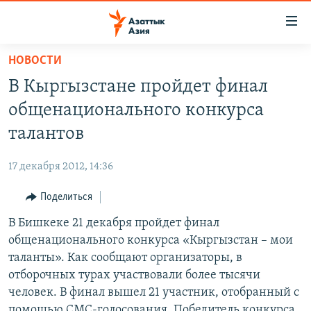
Доступность
ссылок
Вернуться
НОВОСТИ
к
ЦЕНТРАЛЬНАЯ АЗИЯ
В Кыргызстане пройдет финал
основному
НОВОСТИ
КАЗАХСТАН
содержанию
общенационального конкурса
ВОЙНА В УКРАИНЕ
Вернутся
КЫРГЫЗСТАН
талантов
к
НА ДРУГИХ ЯЗЫКАХ
УЗБЕКИСТАН
главной
17 декабря 2012, 14:36
ТАДЖИКИСТАН
ҚАЗАҚША
навигации
ПОДПИШИТЕСЬ НА НАС В СОЦСЕТЯХ
Вернутся
Поделиться
КЫРГЫЗЧА
к
В Бишкеке 21 декабря пройдет финал
ЎЗБЕКЧА
поиску
общенационального конкурса «Кыргызстан – мои
ТОҶИКӢ
Все сайты РСЕ/РС
таланты». Как сообщают организаторы, в
отборочных турах участвовали более тысячи
TÜRKMENÇE
человек. В финал вышел 21 участник, отобранный с
помощью СМС-голосования. Победитель конкурса