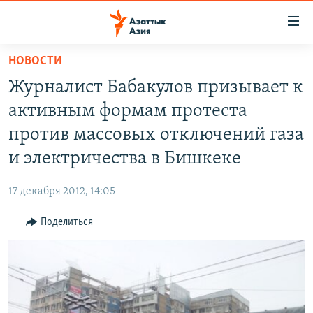
Доступность
ссылок
Вернуться
НОВОСТИ
к
ЦЕНТРАЛЬНАЯ АЗИЯ
Журналист Бабакулов призывает к
основному
НОВОСТИ
КАЗАХСТАН
содержанию
активным формам протеста
ВОЙНА В УКРАИНЕ
Вернутся
КЫРГЫЗСТАН
против массовых отключений газа
к
НА ДРУГИХ ЯЗЫКАХ
УЗБЕКИСТАН
и электричества в Бишкеке
главной
ТАДЖИКИСТАН
ҚАЗАҚША
навигации
ПОДПИШИТЕСЬ НА НАС В СОЦСЕТЯХ
17 декабря 2012, 14:05
Вернутся
КЫРГЫЗЧА
к
Поделиться
ЎЗБЕКЧА
поиску
ТОҶИКӢ
Все сайты РСЕ/РС
TÜRKMENÇE