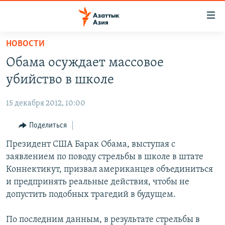
Доступность
ссылок
Вернуться
НОВОСТИ
к
ЦЕНТРАЛЬНАЯ АЗИЯ
Обама осуждает массовое
основному
НОВОСТИ
КАЗАХСТАН
содержанию
убийство в школе
ВОЙНА В УКРАИНЕ
Вернутся
КЫРГЫЗСТАН
к
15 декабря 2012, 10:00
НА ДРУГИХ ЯЗЫКАХ
УЗБЕКИСТАН
главной
Поделиться
ТАДЖИКИСТАН
ҚАЗАҚША
навигации
ПОДПИШИТЕСЬ НА НАС В СОЦСЕТЯХ
Вернутся
Президент США Барак Обама, выступая с
КЫРГЫЗЧА
к
заявлением по поводу стрельбы в школе в штате
ЎЗБЕКЧА
поиску
Коннектикут, призвал американцев объединиться
ТОҶИКӢ
Все сайты РСЕ/РС
и предпринять реальные действия, чтобы не
допустить подобных трагедий в будущем.
TÜRKMENÇE
По последним данным, в результате стрельбы в