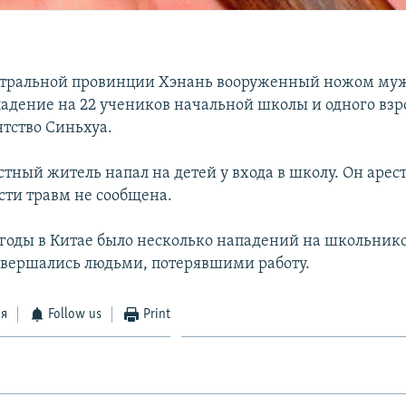
ентральной провинции Хэнань вооруженный ножом му
адение на 22 учеников начальной школы и одного взро
нтство Синьхуа.
тный житель напал на детей у входа в школу. Он арес
сти травм не сообщена.
 годы в Китае было несколько нападений на школьник
овершались людьми, потерявшими работу.
ся
Follow us
Print