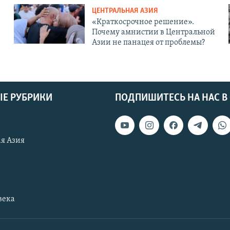
ЦЕНТРАЛЬНАЯ АЗИЯ
«Краткосрочное решение».
Почему амнистии в Центральной
Азии не панацея от проблемы?
Е РУБРИКИ
ПОДПИШИТЕСЬ НА НАС В
я Азия
века