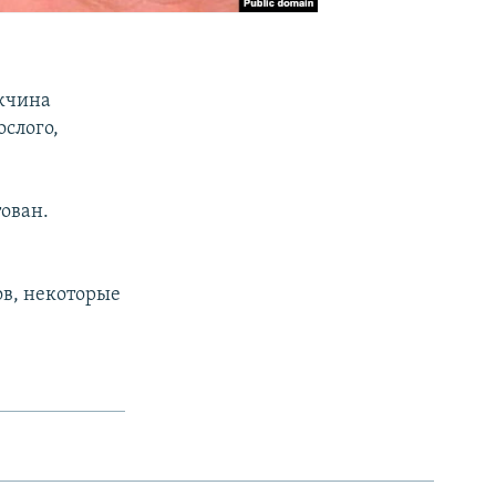
жчина
слого,
тован.
ов, некоторые