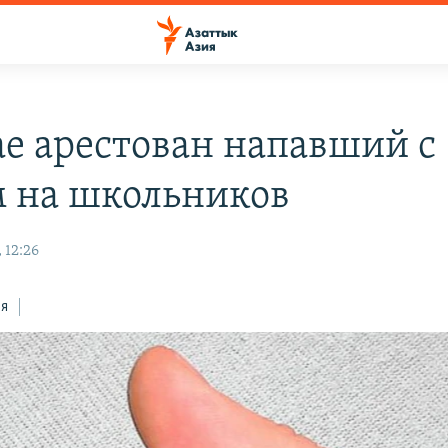
ае арестован напавший с
 на школьников
 12:26
ся