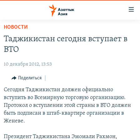
Доступность
ссылок
Вернуться
НОВОСТИ
к
ЦЕНТРАЛЬНАЯ АЗИЯ
Таджикистан сегодня вступает в
основному
НОВОСТИ
КАЗАХСТАН
содержанию
ВТО
ВОЙНА В УКРАИНЕ
Вернутся
КЫРГЫЗСТАН
к
10 декабря 2012, 13:53
НА ДРУГИХ ЯЗЫКАХ
УЗБЕКИСТАН
главной
Поделиться
ТАДЖИКИСТАН
ҚАЗАҚША
навигации
ПОДПИШИТЕСЬ НА НАС В СОЦСЕТЯХ
Вернутся
Сегодня Таджикистан должен официально
КЫРГЫЗЧА
к
вступить во Всемирную торговую организацию.
ЎЗБЕКЧА
поиску
Протокол о вступлении этой страны в ВТО должен
ТОҶИКӢ
Все сайты РСЕ/РС
быть подписан в штаб-квартире организации в
Женеве.
TÜRKMENÇE
Президент Таджикистана Эмомали Рахмон,