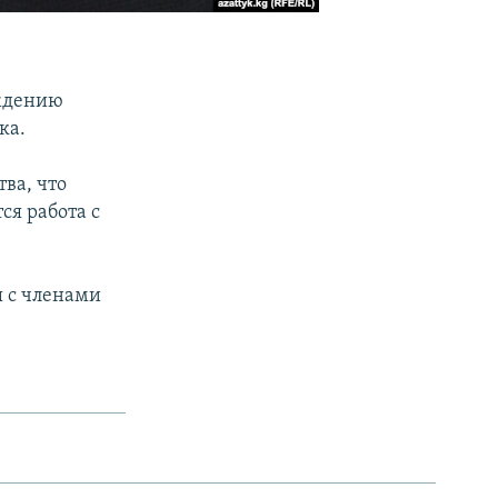
ождению
ка.
ва, что
ся работа с
ы с членами