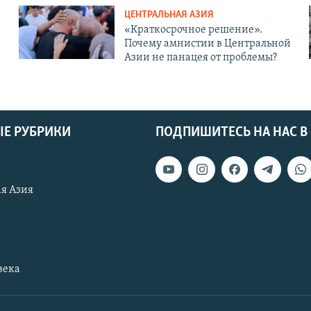
ЦЕНТРАЛЬНАЯ АЗИЯ
«Краткосрочное решение».
Почему амнистии в Центральной
Азии не панацея от проблемы?
Е РУБРИКИ
ПОДПИШИТЕСЬ НА НАС В
я Азия
века