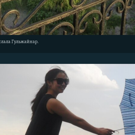
слала Гульжайнар.