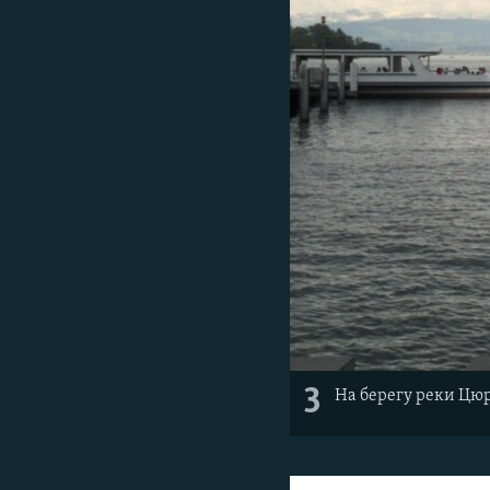
3
На берегу реки Цюр