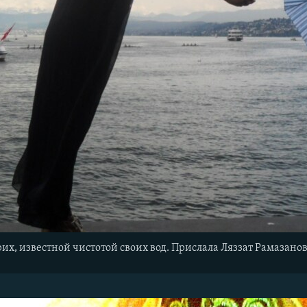
их, известной чистотой своих вод. Прислала Ляззат Рамазанов