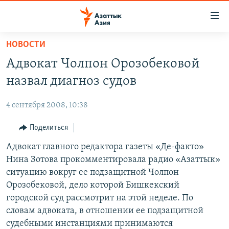
Доступность
ссылок
Вернуться
НОВОСТИ
к
ЦЕНТРАЛЬНАЯ АЗИЯ
Адвокат Чолпон Орозобековой
основному
НОВОСТИ
КАЗАХСТАН
содержанию
назвал диагноз судов
ВОЙНА В УКРАИНЕ
Вернутся
КЫРГЫЗСТАН
к
4 сентября 2008, 10:38
НА ДРУГИХ ЯЗЫКАХ
УЗБЕКИСТАН
главной
Поделиться
ТАДЖИКИСТАН
ҚАЗАҚША
навигации
ПОДПИШИТЕСЬ НА НАС В СОЦСЕТЯХ
Вернутся
Адвокат главного редактора газеты «Де-факто»
КЫРГЫЗЧА
к
Нина Зотова прокомментировала радио «Азаттык»
ЎЗБЕКЧА
поиску
ситуацию вокруг ее подзащитной Чолпон
ТОҶИКӢ
Все сайты РСЕ/РС
Орозобековой, дело которой Бишкекский
городской суд рассмотрит на этой неделе. По
TÜRKMENÇE
словам адвоката, в отношении ее подзащитной
судебными инстанциями принимаются