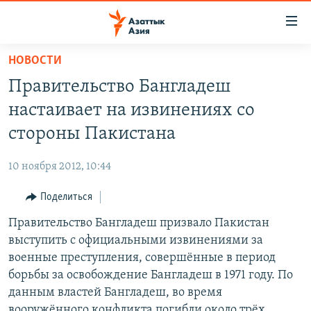
Доступность
ссылок
Вернуться
НОВОСТИ
к
ЦЕНТРАЛЬНАЯ АЗИЯ
Правительство Бангладеш
основному
НОВОСТИ
КАЗАХСТАН
содержанию
настаивает на извинениях со
ВОЙНА В УКРАИНЕ
Вернутся
КЫРГЫЗСТАН
стороны Пакистана
к
НА ДРУГИХ ЯЗЫКАХ
УЗБЕКИСТАН
главной
10 ноября 2012, 10:44
ТАДЖИКИСТАН
ҚАЗАҚША
навигации
ПОДПИШИТЕСЬ НА НАС В СОЦСЕТЯХ
Вернутся
Поделиться
КЫРГЫЗЧА
к
Правительство Бангладеш призвало Пакистан
ЎЗБЕКЧА
поиску
выступить с официальными извинениями за
ТОҶИКӢ
Все сайты РСЕ/РС
военные преступления, совершённые в период
борьбы за освобождение Бангладеш в 1971 году. По
TÜRKMENÇE
данным властей Бангладеш, во время
вооружённого конфликта погибли около трёх