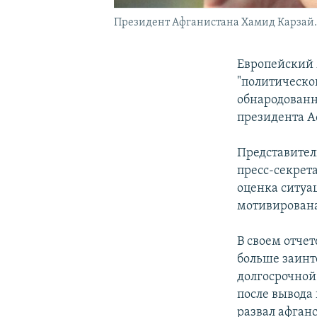
Президент Афганистана Хамид Карзай.
Европейский м
"политическо
обнародованн
президента А
Представител
пресс-секрет
оценка ситуа
мотивирована
В своем отчет
больше заинт
долгосрочной
после вывода
развал афган