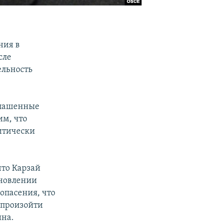
ния в
сле
ельность
глашенные
им, что
литически
что Карзай
ановлении
опасения, что
 произойти
йна.