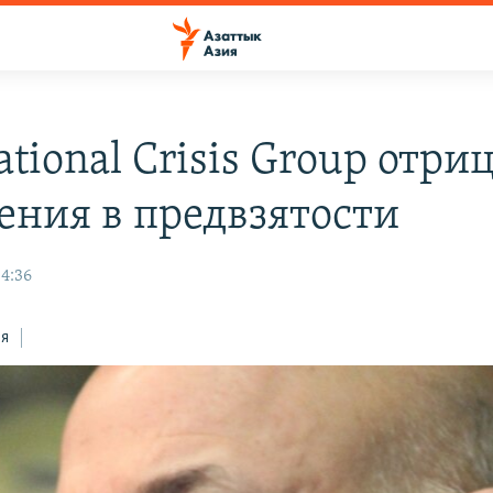
ational Crisis Group отри
ения в предвзятости
04:36
ся