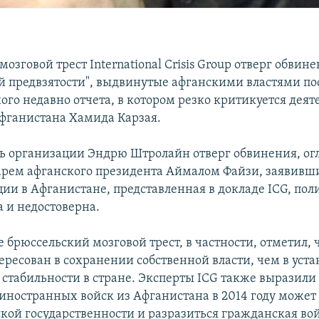
озговой трест International Crisis Group отверг обвине
й предвзятости", выдвинутые афганскими властями по
ого недавно отчета, в котором резко критикуется деят
фганистана Хамида Карзая.
ь организации Эндрю Штролайн отверг обвинения, о
арем афганского президента Аймалом Файзи, заявивш
ции в Афганистане, представленная в докладе ICG, по
 и недостоверна.
е брюссельский мозговой трест, в частности, отметил, 
ересован в сохранении собственной власти, чем в уст
 стабильности в стране. Эксперты ICG также выразили 
 иностранных войск из Афганистана в 2014 году может
ской государственности и разразиться гражданская во