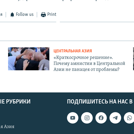
ся
Follow us
Print
ЦЕНТРАЛЬНАЯ АЗИЯ
«Краткосрочное решение».
Почему амнистии в Центральной
Азии не панацея от проблемы?
Е РУБРИКИ
ПОДПИШИТЕСЬ НА НАС В
я Азия