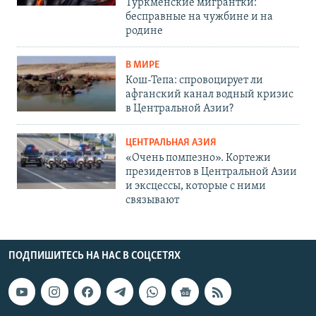
Туркменские мигрантки:
бесправные на чужбине и на
родине
В МИРЕ
Кош-Тепа: спровоцирует ли
афганский канал водный кризис
в Центральной Азии?
ЦЕНТРАЛЬНАЯ АЗИЯ
«Очень помпезно». Кортежи
президентов в Центральной Азии
и эксцессы, которые с ними
связывают
ПОДПИШИТЕСЬ НА НАС В СОЦСЕТЯХ