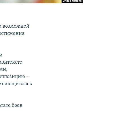
 к возможной
достижения
ам
контексте
ми,
оппозицию –
чинающегося в
ьтате боев