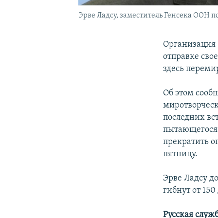
Эрве Ладсу, заместитель Генсека ООН 
Организация 
отправке сво
здесь перем
Об этом сооб
миротворческ
последних вс
пытающегося 
прекратить о
пятницу.
Эрве Ладсу до
гибнут от 15
Русская служ