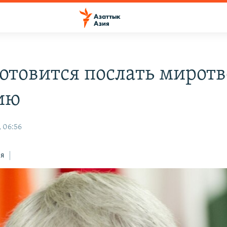
отовится послать мирот
ию
, 06:56
ся