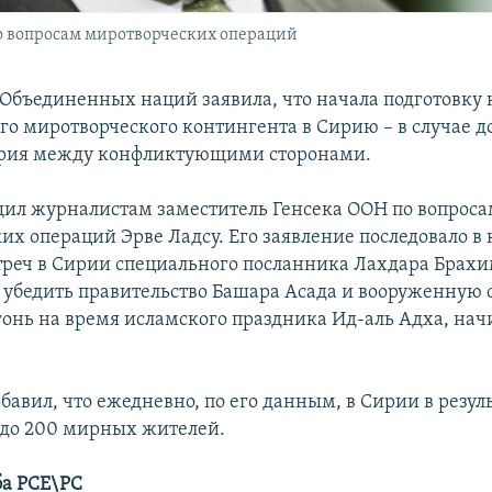
по вопросам миротворческих операций
Объединенных наций заявила, что начала подготовку
его миротворческого контингента в Сирию – в случае 
ирия между конфликтующими сторонами.
щил журналистам заместитель Генсека ООН по вопрос
их операций Эрве Ладсу. Его заявление последовало в 
треч в Сирии специального посланника Лахдара Брахи
убедить правительство Башара Асада и вооруженную 
гонь на время исламского праздника Ид-аль Адха, на
бавил, что ежедневно, по его данным, в Сирии в резул
0 до 200 мирных жителей.
ба РСЕ\РС