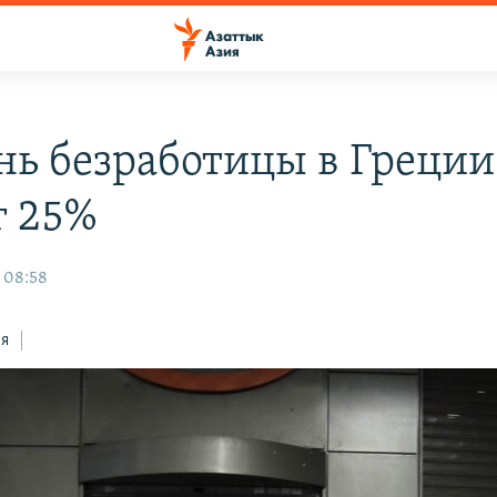
нь безработицы в Греции
г 25%
, 08:58
ся