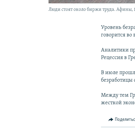
Люди стоят около биржи труда. Афины, 1
Уровень безра
говорится во
Аналитики пр
Рецессия в Гр
В июле прошло
безработицы 
Между тем Гр
жесткой эко
Поделить