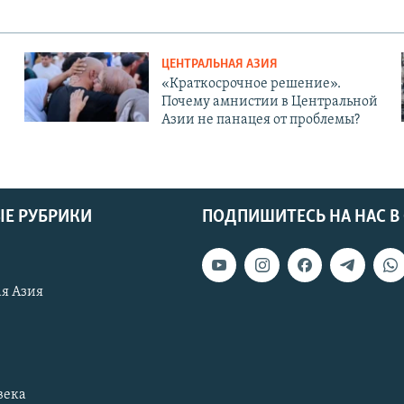
ЦЕНТРАЛЬНАЯ АЗИЯ
«Краткосрочное решение».
Почему амнистии в Центральной
Азии не панацея от проблемы?
Е РУБРИКИ
ПОДПИШИТЕСЬ НА НАС В
я Азия
века