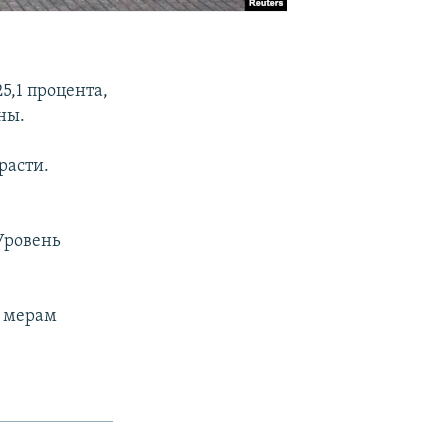
5,1 процента,
ны.
расти.
 Уровень
м мерам