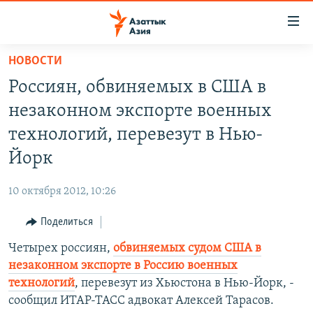
Доступность
ссылок
Вернуться
НОВОСТИ
к
ЦЕНТРАЛЬНАЯ АЗИЯ
Россиян, обвиняемых в США в
основному
НОВОСТИ
КАЗАХСТАН
содержанию
незаконном экспорте военных
ВОЙНА В УКРАИНЕ
Вернутся
КЫРГЫЗСТАН
технологий, перевезут в Нью-
к
НА ДРУГИХ ЯЗЫКАХ
УЗБЕКИСТАН
Йорк
главной
ТАДЖИКИСТАН
ҚАЗАҚША
навигации
ПОДПИШИТЕСЬ НА НАС В СОЦСЕТЯХ
10 октября 2012, 10:26
Вернутся
КЫРГЫЗЧА
к
Поделиться
ЎЗБЕКЧА
поиску
Четырех россиян,
обвиняемых судом США в
ТОҶИКӢ
Все сайты РСЕ/РС
незаконном экспорте в Россию военных
TÜRKMENÇE
технологий
, перевезут из Хьюстона в Нью-Йорк, -
сообщил ИТАР-ТАСС адвокат Алексей Тарасов.