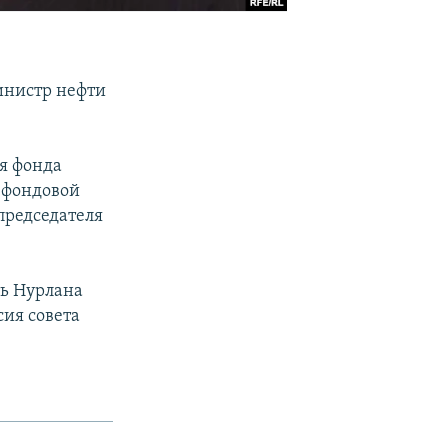
инистр нефти
ия фонда
 фондовой
председателя
ть Нурлана
сия совета