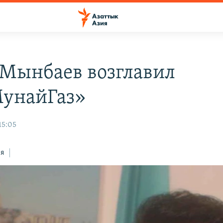
 Мынбаев возглавил
унайГаз»
15:05
ся