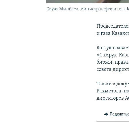
Сауат Мынбаев, министр нефти и газа К
Председателе
и газа Казахс
Как указывае
«Самрук-Казы
биржи, правл
совета дирек
Также в доку
Рахметова чл
директоров А
Поделить