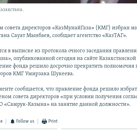
азахстана.
м совета директоров «КазМунайГаза» (КМГ) избран м
тана Сауат Мынбаев, сообщает агентство «КазТАГ».
тся в выписке из протокола очного заседания правлен
на», опубликованной сегодня на сайте Казахстанской
ение фонда решило досрочно прекратить полномочия 
торов КМГ Умирзака Шукеева.
менте сообщается, что правление фонда решило избра
еном совета директоров «при условии получения согла
О «Самрук-Казына» на занятие данной должности».
ся
Follow us
Print