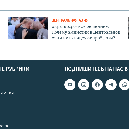
ЦЕНТРАЛЬНАЯ АЗИЯ
«Краткосрочное решение».
Почему амнистии в Центральной
Азии не панацея от проблемы?
Е РУБРИКИ
ПОДПИШИТЕСЬ НА НАС В
я Азия
века