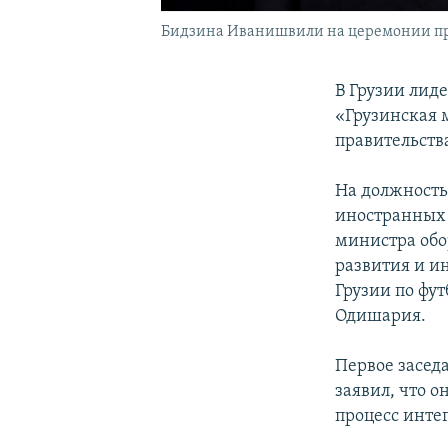
Бидзина Иванишвили на церемонии предс
В Грузии лид
«Грузинская 
правительства
На должность
иностранных 
министра обо
развития и и
Грузии по фут
Одишария.
Первое засед
заявил, что о
процесс инте