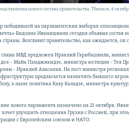
тавления нового состава правительства. Тбилиси, 8 октября
ер победившей на парламентских выборах оппозицио
мечта» Бидзина Иванишвили сегодня объявил состав н
 страны. Возглавит правительство, как ожидается, он 
 главы МВД предложен Ираклий Гарибашвили, минис
дел – Майа Панджикидзе, министра юстиции - Тея Цу
роны - Ираклий Аласания. На пост министра регионал
нфраструктуры предлагается назначить бывшего игрок
болу, а ныне политика Каху Каладзе, министра культу
ание нового парламента назначено на 21 октября. Ив
н хочет улучшить отношения Грузии с Россией, при это
грации с Европейским союзом и НАТО.