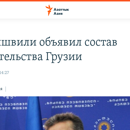
швили объявил состав
тельства Грузии
14:27
ся