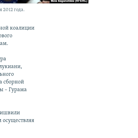
 2012 года.
нной коалиции
ового
сам.
тра
лукиани,
ьного
а сборной
ры – Гурама
анишвили
м осуществляя