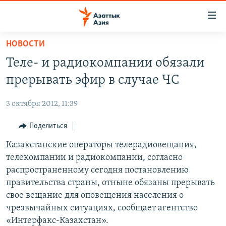
Доступность
ссылок
Вернуться
НОВОСТИ
к
ЦЕНТРАЛЬНАЯ АЗИЯ
Теле- и радиокомпании обязали
основному
НОВОСТИ
КАЗАХСТАН
содержанию
прерывать эфир в случае ЧС
ВОЙНА В УКРАИНЕ
Вернутся
КЫРГЫЗСТАН
к
3 октября 2012, 11:39
НА ДРУГИХ ЯЗЫКАХ
УЗБЕКИСТАН
главной
Поделиться
ТАДЖИКИСТАН
ҚАЗАҚША
навигации
ПОДПИШИТЕСЬ НА НАС В СОЦСЕТЯХ
Вернутся
Казахстанские операторы телерадиовещания,
КЫРГЫЗЧА
к
телекомпании и радиокомпании, согласно
ЎЗБЕКЧА
поиску
распространенному сегодня постановлению
ТОҶИКӢ
Все сайты РСЕ/РС
правительства страны, отныне обязаны прерывать
свое вещание для оповещения населения о
TÜRKMENÇE
чрезвычайных ситуациях, сообщает агентство
«Интерфакс-Казахстан».