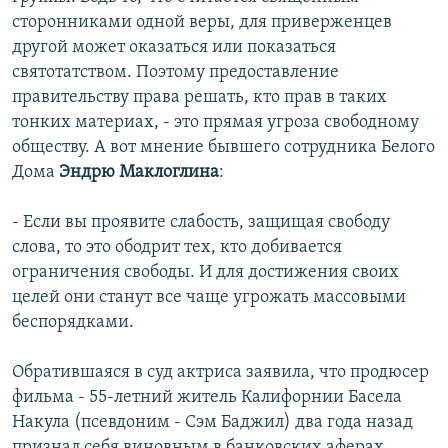
сторонниками одной веры, для приверженцев
другой может оказаться или показаться
святотатством. Поэтому предоставление
правительству права решать, кто прав в таких
тонких материах, - это прямая угроза свободному
обществу. А вот мнение бывшего сотрудника Белого
Дома
Эндрю Маклоглина
:
- Если вы проявите слабость, защищая свободу
слова, то это ободрит тех, кто добивается
ограничения свободы. И для достижения своих
целей они станут все чаще угрожать массовыми
беспорядками.
Обратившаяся в суд актриса заявила, что продюсер
фильма - 55-летний житель Калифорнии Басела
Накула (псевдоним - Сэм Баджил) два года назад
признал себя виновным в банковских аферах.