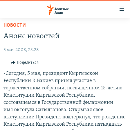
Доступность
ссылок
Вернуться
НОВОСТИ
к
ЦЕНТРАЛЬНАЯ АЗИЯ
Анонс новостей
основному
НОВОСТИ
КАЗАХСТАН
содержанию
5 мая 2008, 23:28
ВОЙНА В УКРАИНЕ
Вернутся
КЫРГЫЗСТАН
к
НА ДРУГИХ ЯЗЫКАХ
УЗБЕКИСТАН
Поделиться
главной
ТАДЖИКИСТАН
ҚАЗАҚША
-Сегодня, 5 мая, президент Кыргызской
навигации
ПОДПИШИТЕСЬ НА НАС В СОЦСЕТЯХ
Республики К.Бакиев принял участие в
Вернутся
КЫРГЫЗЧА
торжественном собрании, посвященном 15-летию
к
ЎЗБЕКЧА
Конституции Кыргызской Республики,
поиску
состоявшемся в Государственной филармонии
ТОҶИКӢ
Все сайты РСЕ/РС
им.Токтогула Сатылганова. Открывая свое
TÜRKMENÇE
выступление Президент подчеркнул, что рождение
Конституции Кыргызской Республики пятнадцать