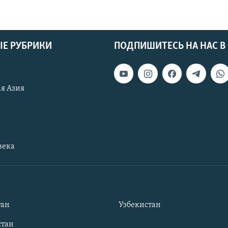
Е РУБРИКИ
ПОДПИШИТЕСЬ НА НАС В
я Азия
века
тан
Узбекистан
тан