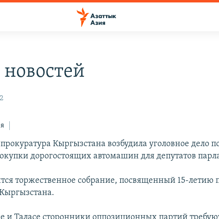
 новостей
32
ся
 прокуратура Кыргызстана возбудила уголовное дело п
окупки дорогостоящих автомашин для депутатов парл
оится торжественное собрание, посвященный 15-летию
Кыргызстана.
де и Таласе сторонники оппозиционных партий требую