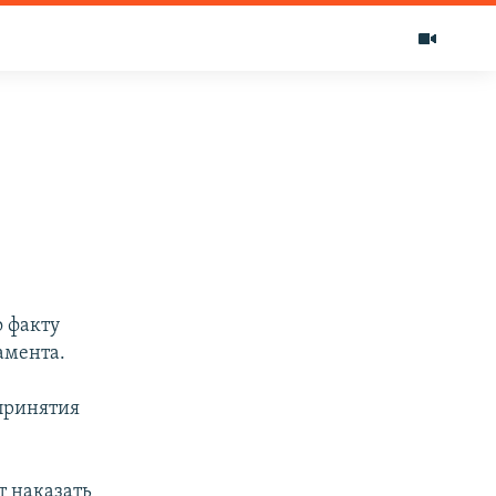
о факту
амента.
 принятия
т наказать