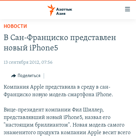
Доступность
ссылок
Вернуться
НОВОСТИ
к
ЦЕНТРАЛЬНАЯ АЗИЯ
В Сан-Франциско представлен
основному
НОВОСТИ
КАЗАХСТАН
содержанию
новый iPhone5
ВОЙНА В УКРАИНЕ
Вернутся
КЫРГЫЗСТАН
к
13 сентября 2012, 07:56
НА ДРУГИХ ЯЗЫКАХ
УЗБЕКИСТАН
главной
Поделиться
ТАДЖИКИСТАН
ҚАЗАҚША
навигации
ПОДПИШИТЕСЬ НА НАС В СОЦСЕТЯХ
Вернутся
Компания Apple представила в среду в сан-
КЫРГЫЗЧА
к
Франциско новую модель смартфона iPhone.
ЎЗБЕКЧА
поиску
ТОҶИКӢ
Все сайты РСЕ/РС
Вице-президент компании Фил Шиллер,
представлявший новый iPhone5, назвал его
TÜRKMENÇE
"настоящим бриллиантом". Новая модель самого
знаменитого продукта компании Apple весит всего