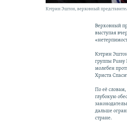
Кэтрин Эштон, верховный представитель
Верховный пр
выступая вче
«нетерпимост
Кэтрин Эштон
группы Pussy 
молебен прот
Христа Спаси
По её словам,
глубокую обе
законодатель
дальше огран
стране.