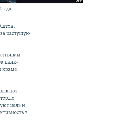
 года.
Эштон,
 за растущую
астницам
за панк-
м храме
вызывают
оторые
уют цель и
ктивность в