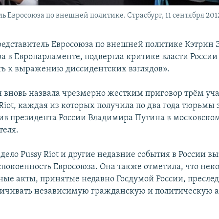
 Евросоюза по внешней политике. Страсбург, 11 сентября 2012
едставитель Евросоюза по внешней политике Кэтрин 
ра в Европарламенте, подвергла критике власти России
ь к выражению диссидентских взглядов».
 вновь назвала чрезмерно жестким приговор трём уч
Riot, каждая из которых получила по два года тюрьмы 
ив президента России Владимира Путина в московско
теля.
 дело Pussy Riot и другие недавние события в России 
спокоенность Евросоюза. Она также отметила, что нек
ные акты, принятые недавно Госдумой России, преслед
ичивать независимую гражданскую и политическую а