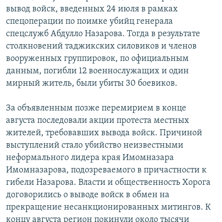
вывод войск, введенных 24 июля в рамках
спецоперации по поимке убийц генерала
спецслужб Абдулло Назарова. Тогда в результате
столкновений таджикских силовиков и членов
вооруженных группировок, по официальным
данным, погибли 12 военнослужащих и один
мирный житель, были убиты 30 боевиков.
За объявленным позже перемирием в конце
августа последовали акции протеста местных
жителей, требовавших вывода войск. Причиной
выступлений стало убийство неизвестными
неформального лидера края Имомназара
Имомназарова, подозреваемого в причастности к
гибели Назарова. Власти и общественность Хорога
договорились о выводе войск в обмен на
прекращение несанкционированных митингов. К
концу августа регион покинули около тысячи