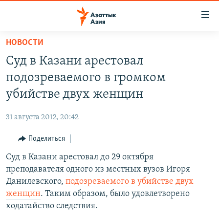
Доступность
ссылок
Вернуться
НОВОСТИ
к
ЦЕНТРАЛЬНАЯ АЗИЯ
Суд в Казани арестовал
основному
НОВОСТИ
КАЗАХСТАН
содержанию
подозреваемого в громком
ВОЙНА В УКРАИНЕ
Вернутся
КЫРГЫЗСТАН
убийстве двух женщин
к
НА ДРУГИХ ЯЗЫКАХ
УЗБЕКИСТАН
главной
31 августа 2012, 20:42
ТАДЖИКИСТАН
ҚАЗАҚША
навигации
ПОДПИШИТЕСЬ НА НАС В СОЦСЕТЯХ
Вернутся
Поделиться
КЫРГЫЗЧА
к
Суд в Казани арестовал до 29 октября
ЎЗБЕКЧА
поиску
преподавателя одного из местных вузов Игоря
ТОҶИКӢ
Все сайты РСЕ/РС
Данилевского,
подозреваемого в убийстве двух
женщин
. Таким образом, было удовлетворено
TÜRKMENÇE
ходатайство следствия.