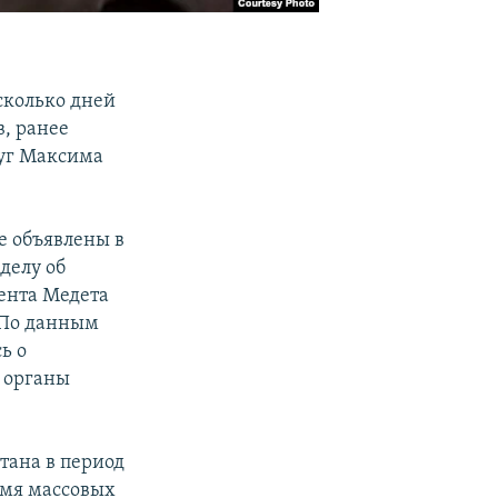
сколько дней
, ранее
руг Максима
е объявлены в
делу об
ента Медета
 По данным
ь о
 органы
тана в период
ремя массовых