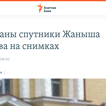
аны спутники Жаныша
ва на снимках
 08:50
ся