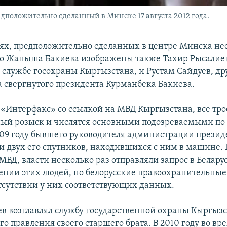
положительно сделанный в Минске 17 августа 2012 года.
ях, предположительно сделанных в центре Минска не
о Жаныша Бакиева изображены также Тахир Рысалиев
 службе госохраны Кыргызстана, и Рустам Сайдуев, д
а свергнутого президента Курманбека Бакиева.
 «Интерфакс» со ссылкой на МВД Кыргызстана, все тро
й розыск и числятся основными подозреваемыми по 
009 году бывшего руководителя администрации презид
и двух его спутников, находившихся с ним в машине.
ВД, власти несколько раз отправляли запрос в Беларус
нии этих людей, но белорусские правоохранительные
отсутствии у них соответствующих данных.
 возглавлял службу государственной охраны Кыргызс
о правления своего старшего брата. В 2010 году во в