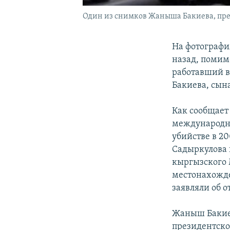
Один из снимков Жаныша Бакиева, пред
На фотографи
назад, помим
работавший в
Бакиева, сын
Как сообщает
международны
убийстве в 2
Садыркулова 
кыргызского М
местонахожде
заявляли об 
Жаныш Бакиев
президентског