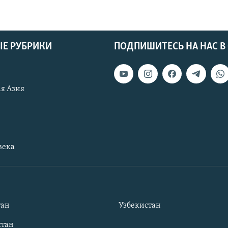
Е РУБРИКИ
ПОДПИШИТЕСЬ НА НАС В
я Азия
века
тан
Узбекистан
тан