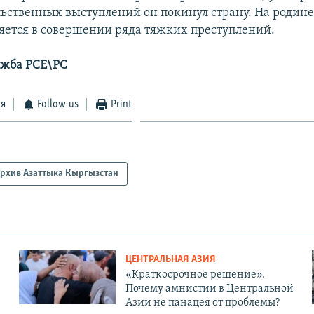
ьственных выступлений он покинул страну. На роди
яется в совершении ряда тяжких преступлений.
ужба РСЕ\РС
ся
Follow us
Print
рхив Азаттыка Кыргызстан
ЦЕНТРАЛЬНАЯ АЗИЯ
«Краткосрочное решение».
Почему амнистии в Центральной
Азии не панацея от проблемы?