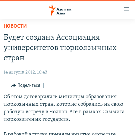
Доступность
ссылок
Вернуться
НОВОСТИ
к
ЦЕНТРАЛЬНАЯ АЗИЯ
Будет создана Ассоциация
основному
НОВОСТИ
КАЗАХСТАН
содержанию
университетов тюркоязычных
ВОЙНА В УКРАИНЕ
Вернутся
КЫРГЫЗСТАН
стран
к
НА ДРУГИХ ЯЗЫКАХ
УЗБЕКИСТАН
главной
14 августа 2012, 16:43
ТАДЖИКИСТАН
ҚАЗАҚША
навигации
ПОДПИШИТЕСЬ НА НАС В СОЦСЕТЯХ
Вернутся
Поделиться
КЫРГЫЗЧА
к
Об этом договорились министры образования
ЎЗБЕКЧА
поиску
тюркозычных стран, которые собрались на свою
ТОҶИКӢ
Все сайты РСЕ/РС
рабочую встречу в Чолпон-Ате в рамках Саммита
тюркоязычных государств.
TÜRKMENÇE
В рабочей встрече приняли участие секретарь