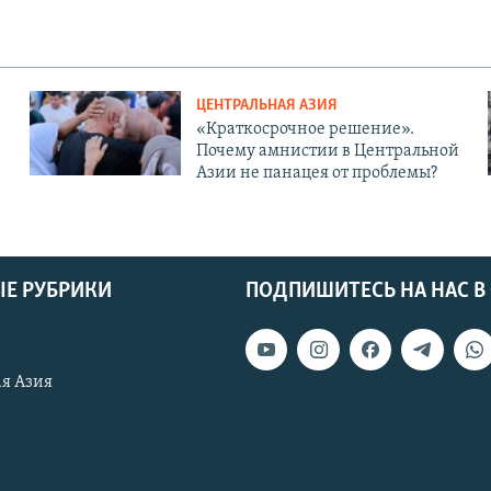
ЦЕНТРАЛЬНАЯ АЗИЯ
«Краткосрочное решение».
Почему амнистии в Центральной
Азии не панацея от проблемы?
Е РУБРИКИ
ПОДПИШИТЕСЬ НА НАС В
я Азия