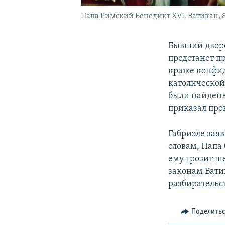
Папа Римский Бенедикт XVI. Ватикан, 8
Бывший дворе
предстанет п
краже конфи
католической 
были найдены
приказал пров
Габриэле заяв
словам, Папа
ему грозит ш
законам Вати
разбирательст
Поделить