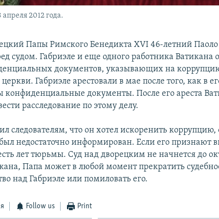
 апреля 2012 года.
цкий Папы Римского Бенедикта XVI 46-летний Паоло
ред судом. Габриэле и еще одного работника Ватикана 
денциальных документов, указывающих на коррупци
церкви. Габриэле арестовали в мае после того, как в е
 конфиденциальные документы. После его ареста Ва
ести расследование по этому делу.
ил следователям, что он хотел искоренить коррупцию, о
 был недостаточно информирован. Если его признают 
есть лет тюрьмы. Суд над дворецким не начнется до ок
кана, Папа может в любой момент прекратить судебно
во над Габриэле или помиловать его.
ся
Follow us
Print