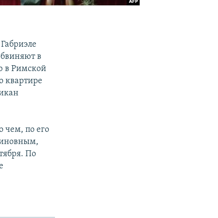
 Габриэле
обвиняют в
ю в Римской
го квартире
тикан
 чем, по его
виновным,
тября. По
е