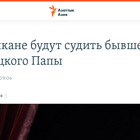
икане будут судить бывш
цкого Папы
 09:06
ся