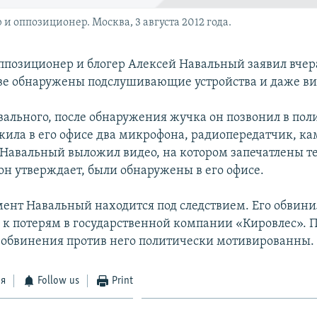
и оппозиционер. Москва, 3 августа 2012 года.
ппозиционер и блогер Алексей Навальный заявил вчера,
ве обнаружены подслушивающие устройства и даже в
вального, после обнаружения жучка он позвонил в пол
жила в его офисе два микрофона, радиопередатчик, ка
 Навальный выложил видео, на котором запечатлены т
он утверждает, были обнаружены в его офисе.
ент Навальный находится под следствием. Его обвини
 к потерям в государственной компании «Кировлес». П
 обвинения против него политически мотивированны.
ся
Follow us
Print