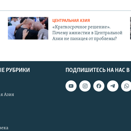
ЦЕНТРАЛЬНАЯ АЗИЯ
«Краткосрочное решение».
Почему амнистии в Центральной
Азии не панацея от проблемы?
Е РУБРИКИ
ПОДПИШИТЕСЬ НА НАС В
я Азия
века