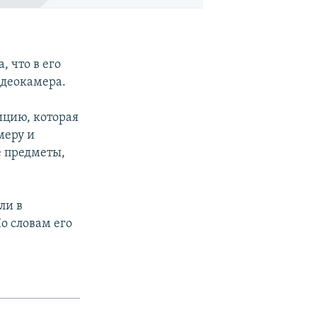
 что в его
идеокамера.
ицию, которая
меру и
е предметы,
ли в
о словам его