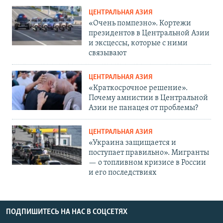
ЦЕНТРАЛЬНАЯ АЗИЯ
«Очень помпезно». Кортежи
президентов в Центральной Азии
и эксцессы, которые с ними
связывают
ЦЕНТРАЛЬНАЯ АЗИЯ
«Краткосрочное решение».
Почему амнистии в Центральной
Азии не панацея от проблемы?
ЦЕНТРАЛЬНАЯ АЗИЯ
«Украина защищается и
поступает правильно». Мигранты
— о топливном кризисе в России
и его последствиях
ПОДПИШИТЕСЬ НА НАС В СОЦСЕТЯХ