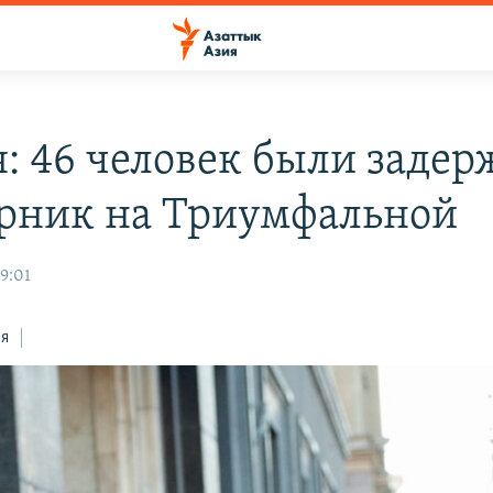
я: 46 человек были заде
орник на Триумфальной
09:01
ся