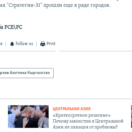
ах "Стратегии-31" прошли еще в ряде городов.
ба РСЕ\РС
ся
Follow us
Print
рхив Азаттыка Кыргызстан
ЦЕНТРАЛЬНАЯ АЗИЯ
«Краткосрочное решение».
Почему амнистии в Центральной
Азии не панацея от проблемы?