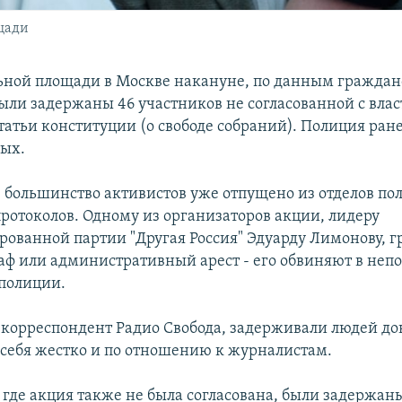
щади
ной площади в Москве накануне, по данным гражда
были задержаны 46 участников не согласованной с вла
татьи конституции (о свободе собраний). Полиция ране
ых.
большинство активистов уже отпущено из отделов пол
протоколов. Одному из организаторов акции, лидеру
рованной партии "Другая Россия" Эдуарду Лимонову, г
ф или административный арест - его обвиняют в неп
полиции.
 корреспондент Радио Свобода, задерживали людей дов
 себя жестко и по отношению к журналистам.
 где акция также не была согласована, были задержаны