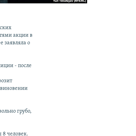
нских
стями акции в
е заявляла о
иции - после
розит
овиновении
ольно грубо,
 8 человек.