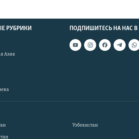
Е РУБРИКИ
ПОДПИШИТЕСЬ НА НАС В
я Азия
века
тан
Узбекистан
тан