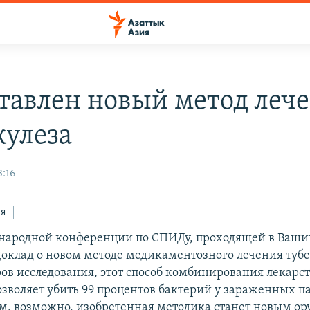
тавлен новый метод леч
кулеза
3:16
ся
народной конференции по СПИДу, проходящей в Ваши
доклад о новом методе медикаментозного лечения тубе
ов исследования, этот способ комбинирования лекарс
озволяет убить 99 процентов бактерий у зараженных п
м, возможно, изобретенная методика станет новым о