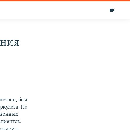
ения
нгтоне, был
ркулеза. По
твенных
ациентов.
ружием в