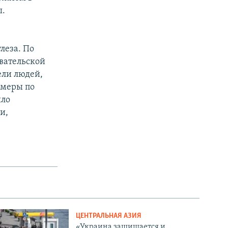
ы.
леза. По
вательской
ели людей,
 меры по
ыло
и,
ЦЕНТРАЛЬНАЯ АЗИЯ
«Украина защищается и