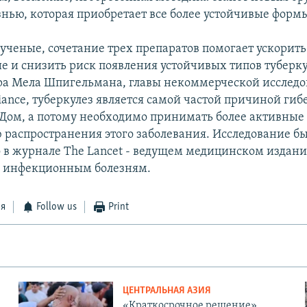
знью, которая приобретает все более устойчивые форм
 ученые, сочетание трех препаратов помогает ускорить
е и снизить риск появления устойчивых типов туберку
ра Мела Шпигельмана, главы некоммерческой исследо
iance, туберкулез является самой частой причиной гиб
ом, а потому необходимо принимать более активные
распространения этого заболевания. Исследование б
 в журнале The Lancet - ведущем медицинском издани
 инфекционным болезням.
ся
Follow us
Print
ЦЕНТРАЛЬНАЯ АЗИЯ
«Краткосрочное решение».