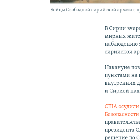
Бойцы Свободной сирийской армии в 
В Сирии вчера
мирных жител
наблюдению з
сирийской ар
Накануне пов
пунктами на 
внутренних д
и Сирией нах
США осудили 
Безопасности
правительств
президента С
решение по С