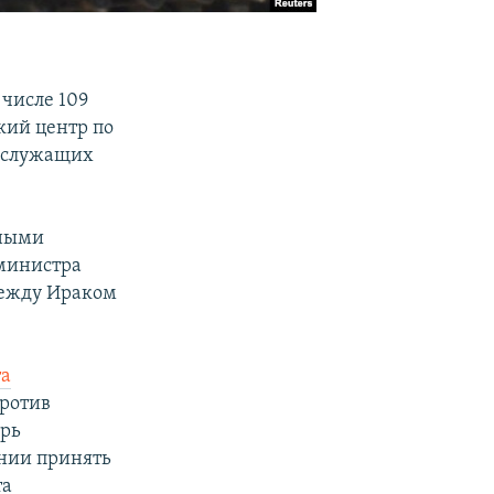
 числе 109
кий центр по
нослужащих
кными
 министра
между Ираком
та
ротив
арь
янии принять
та