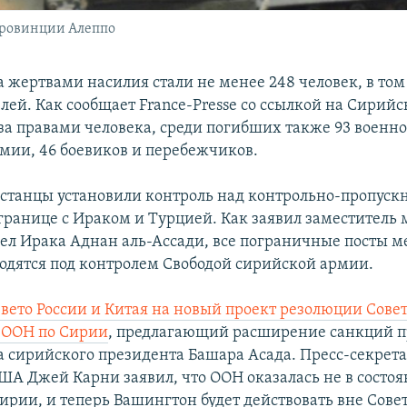
провинции Алеппо
 жертвами насилия стали не менее 248 человек, в том
ей. Как сообщает France-Presse со ссылкой на Сирийс
а правами человека, среди погибших также 93 воен
мии, 46 боевиков и перебежчиков.
станцы установили контроль над контрольно-пропус
границе с Ираком и Турцией. Как заявил заместитель
ел Ирака Аднан аль-Ассади, все пограничные посты 
одятся под контролем Свободой сирийской армии.
вето России и Китая на новый проект резолюции Сове
 ООН по Сирии
, предлагающий расширение санкций п
а сирийского президента Башара Асада. Пресс-секрет
ША Джей Карни заявил, что ООН оказалась не в состо
ирии, и теперь Вашингтон будет действовать вне Сове