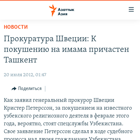
Доступность
ссылок
Вернуться
НОВОСТИ
к
ЦЕНТРАЛЬНАЯ АЗИЯ
Прокуратура Швеции: К
основному
НОВОСТИ
КАЗАХСТАН
содержанию
покушению на имама причастен
ВОЙНА В УКРАИНЕ
Вернутся
КЫРГЫЗСТАН
Ташкент
к
НА ДРУГИХ ЯЗЫКАХ
УЗБЕКИСТАН
главной
20 июля 2012, 01:47
ТАДЖИКИСТАН
ҚАЗАҚША
навигации
ПОДПИШИТЕСЬ НА НАС В СОЦСЕТЯХ
Вернутся
Поделиться
КЫРГЫЗЧА
к
Как заявил генеральный прокурор Швеции
ЎЗБЕКЧА
поиску
Кристер Петерссон, за покушением на известного
ТОҶИКӢ
Все сайты РСЕ/РС
узбекского религиозного деятеля в феврале этого
года, вероятно, стоят спецслужбы Узбекистана.
TÜRKMENÇE
Свое заявление Петерссон сделал в ходе судебного
процесса над двумя гражданами Узбекистана,