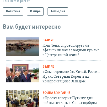
This item is part of
Политика
В мире
Темы дня
Вам будет интересно
В МИРЕ
Кош-Тепа: спровоцирует ли
афганский канал водный кризис
в Центральной Азии?
В МИРЕ
«Ось потрясений». Китай, Россия,
Иран, Северная Корея и их
конфронтация с Западом
ВОЙНА В УКРАИНЕ
«Проект говорит Путину: дни
войны сочтены». Сенат одобрил