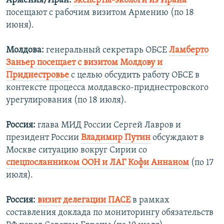
Армения/Иран:
э
ксперты-экологи из Ирана
посещают с рабочим визитом Армению (по 18
июня).
Молдова:
генеральный секретарь ОБСЕ
Ламберто
Заньер посещает с визитом Молдову и
Приднестровье
с целью обсудить работу ОБСЕ в
контексте процесса молдавско-приднестровского
урегулирования (по 18 июля).
Россия:
глава МИД России Сергей Лавров и
президент России
Владимир Путин
обсуждают в
Москве ситуацию вокруг Сирии со
спецпосланником ООН и ЛАГ Кофи Аннаном
(по 17
июля).
Россия:
визит делегации ПАСЕ
в рамках
составления доклада по мониторингу обязательств