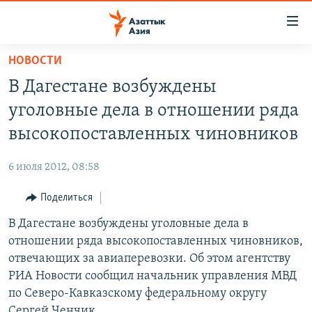
Доступность
ссылок
Вернуться
НОВОСТИ
к
ЦЕНТРАЛЬНАЯ АЗИЯ
В Дагестане возбуждены
основному
НОВОСТИ
КАЗАХСТАН
содержанию
уголовные дела в отношении ряда
ВОЙНА В УКРАИНЕ
Вернутся
КЫРГЫЗСТАН
высокопоставленных чиновников
к
НА ДРУГИХ ЯЗЫКАХ
УЗБЕКИСТАН
главной
6 июля 2012, 08:58
ТАДЖИКИСТАН
ҚАЗАҚША
навигации
ПОДПИШИТЕСЬ НА НАС В СОЦСЕТЯХ
Вернутся
Поделиться
КЫРГЫЗЧА
к
В Дагестане возбуждены уголовные дела в
ЎЗБЕКЧА
поиску
отношении ряда высокопоставленных чиновников,
ТОҶИКӢ
Все сайты РСЕ/РС
отвечающих за авиаперевозки. Об этом агентству
РИА Новости сообщил начальник управления МВД
TÜRKMENÇE
по Северо-Кавказскому федеральному округу
Сергей Ченчик.