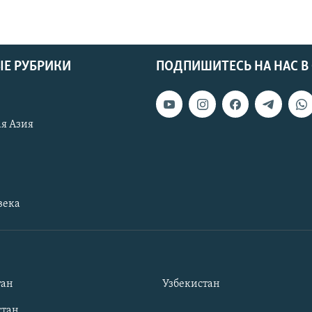
Е РУБРИКИ
ПОДПИШИТЕСЬ НА НАС В
я Азия
века
тан
Узбекистан
тан