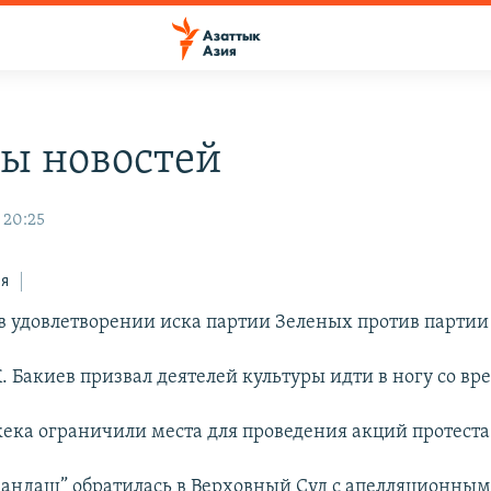
ы новостей
 20:25
ся
 в удовлетворении иска партии Зеленых против партии
. Бакиев призвал деятелей культуры идти в ногу со вр
кека ограничили места для проведения акций протеста 
мандаш” обратилась в Верховный Суд с апелляционным