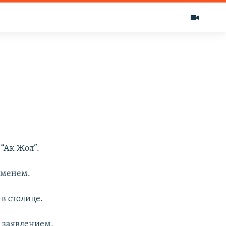
 “Ак Жол”.
еменем.
в столице.
 заявлением.