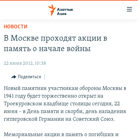
Доступность
ссылок
Вернуться
НОВОСТИ
к
ЦЕНТРАЛЬНАЯ АЗИЯ
В Москве проходят акции в
основному
НОВОСТИ
КАЗАХСТАН
содержанию
память о начале войны
ВОЙНА В УКРАИНЕ
Вернутся
КЫРГЫЗСТАН
к
22 июня 2012, 10:38
НА ДРУГИХ ЯЗЫКАХ
УЗБЕКИСТАН
главной
Поделиться
ТАДЖИКИСТАН
ҚАЗАҚША
навигации
ПОДПИШИТЕСЬ НА НАС В СОЦСЕТЯХ
Вернутся
Новый памятник участникам обороны Москвы в
КЫРГЫЗЧА
к
1941 году будет торжественно открыт на
ЎЗБЕКЧА
поиску
Троекуровском кладбище столицы сегодня, 22
ТОҶИКӢ
Все сайты РСЕ/РС
июня – в День памяти и скорби, день нападения
гитлеровской Германии на Советский Союз.
TÜRKMENÇE
Мемориальные акции в память о погибших и